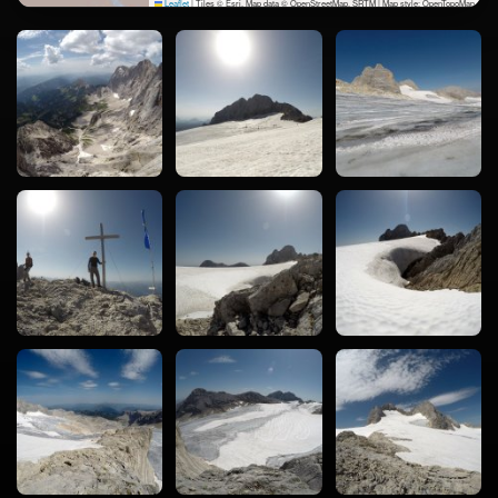
Leaflet
|
Tiles © Esri, Map data © OpenStreetMap, SRTM | Map style: OpenTopoMap