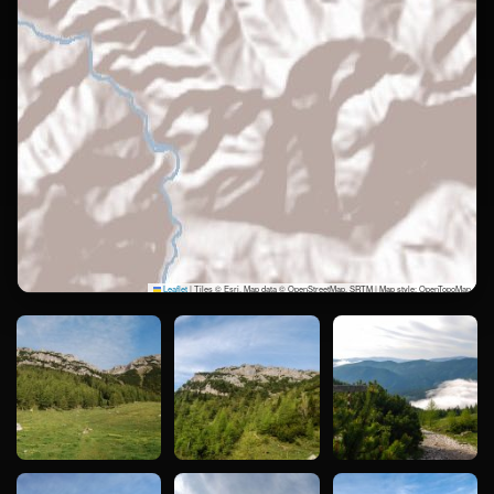
Leaflet
|
Tiles © Esri, Map data © OpenStreetMap, SRTM | Map style: OpenTopoMap