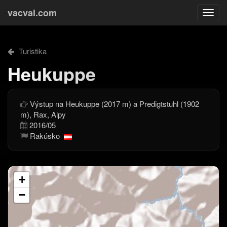
vacval.com
Togg
navi
Turistika
Heukuppe
Výstup na Heukuppe (2017 m) a Predigtstuhl (1902
m), Rax, Alpy
2016/05
Rakúsko
+
−