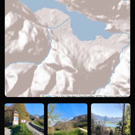
Leaflet
|
Tiles © Esri, Map data © OpenStreetMap, SRTM | Map style: OpenTopoMap