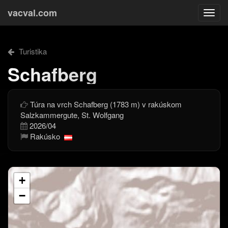
vacval.com
Togg
navi
Turistika
Schafberg
Túra na vrch Schafberg (1783 m) v rakúskom
Salzkammergute, St. Wolfgang
2026/04
Rakúsko
+
−