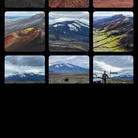
vacval.com
Turistika
Mestá a miesta
Roadtripy
360°