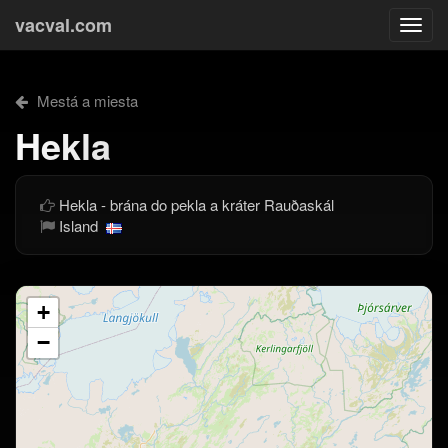
vacval.com
Togg
navi
Mestá a miesta
Hekla
Hekla - brána do pekla a kráter Rauðaskál
Island
+
−