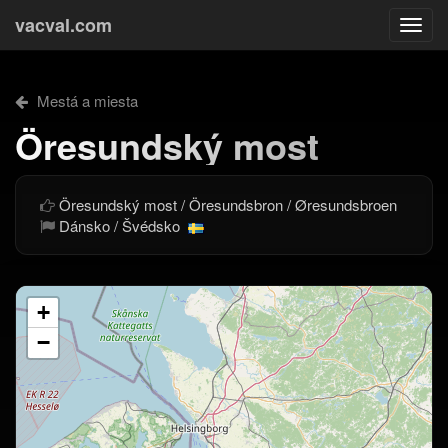
vacval.com
Togg
navi
Mestá a miesta
Öresundský most
Öresundský most / Öresundsbron / Øresundsbroen
Dánsko / Švédsko
+
−